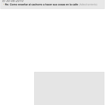
El 30-06-2010
(Adiestramiento)
Re: Como enseñar al cachorro a hacer sus cosas en la calle