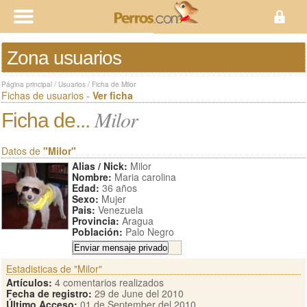
Zona usuarios
Página principal
/
Usuarios
/
Ficha de Milor
Fichas de usuarios -
Ver ficha
Milor
Ficha de...
Datos de
"Milor"
Alias / Nick:
Milor
Nombre:
Maria carolina
Edad:
36 años
Sexo:
Mujer
Pais:
Venezuela
Provincia:
Aragua
Población:
Palo Negro
Estadisticas de "Milor"
Artículos:
4 comentarios realizados
Fecha de registro:
29 de June del 2010
Último Acceso:
01 de September del 2010