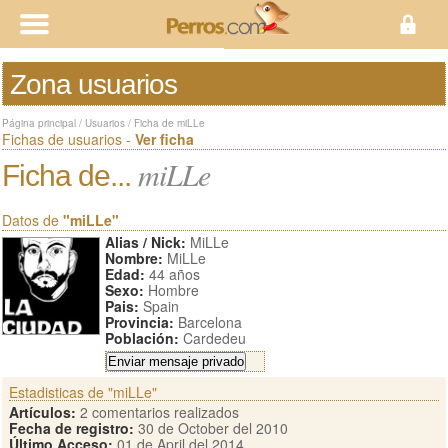
Zona usuarios
Página principal
/
Usuarios
/
Ficha de miLLe
Fichas de usuarios -
Ver ficha
miLLe
Ficha de...
Datos de
"miLLe"
Alias / Nick:
MiLLe
Nombre:
MiLLe
Edad:
44 años
Sexo:
Hombre
Pais:
Spain
Provincia:
Barcelona
Población:
Cardedeu
Estadisticas de "miLLe"
Artículos:
2 comentarios realizados
Fecha de registro:
30 de October del 2010
Último Acceso:
01 de April del 2014