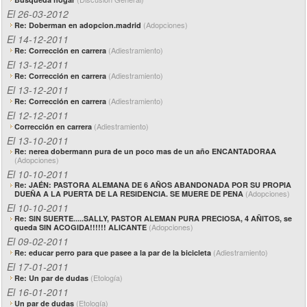
El 26-03-2012
(Adopciones)
Re: Doberman en adopcion.madrid
El 14-12-2011
(Adiestramiento)
Re: Corrección en carrera
El 13-12-2011
(Adiestramiento)
Re: Corrección en carrera
El 13-12-2011
(Adiestramiento)
Re: Corrección en carrera
El 12-12-2011
(Adiestramiento)
Corrección en carrera
El 13-10-2011
Re: nerea dobermann pura de un poco mas de un año ENCANTADORAA
(Adopciones)
El 10-10-2011
Re: JAÉN: PASTORA ALEMANA DE 6 AÑOS ABANDONADA POR SU PROPIA
(Adopciones)
DUEÑA A LA PUERTA DE LA RESIDENCIA. SE MUERE DE PENA
El 10-10-2011
Re: SIN SUERTE.....SALLY, PASTOR ALEMAN PURA PRECIOSA, 4 AÑITOS, se
(Adopciones)
queda SIN ACOGIDA!!!!!! ALICANTE
El 09-02-2011
(Adiestramiento)
Re: educar perro para que pasee a la par de la bicicleta
El 17-01-2011
(Etología)
Re: Un par de dudas
El 16-01-2011
(Etología)
Un par de dudas