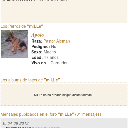
Los Perros de
"miLLe"
Apolo
Raza:
Pastor Alemán
Pedigree:
No
Sexo:
Macho
Edad:
17 años
Vivo en...
Cardedeu
Los albums de fotos de
"miLLe"
MiLLe no ha creado ningún álbum todavía...
Mensajes publicados en el foro
"miLLe"
(31 mensajes)
El 04-06-2013
(Discusión General)
Búsqueda hogar