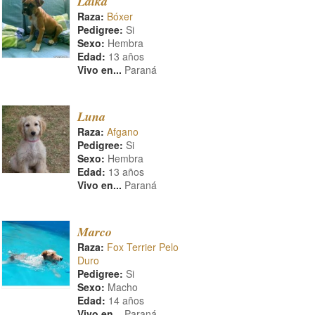
Laika
Raza:
Bóxer
Pedigree:
Si
Sexo:
Hembra
Edad:
13 años
Vivo en...
Paraná
Luna
Raza:
Afgano
Pedigree:
Si
Sexo:
Hembra
Edad:
13 años
Vivo en...
Paraná
Marco
Raza:
Fox Terrier Pelo
Duro
Pedigree:
Si
Sexo:
Macho
Edad:
14 años
Vivo en...
Paraná