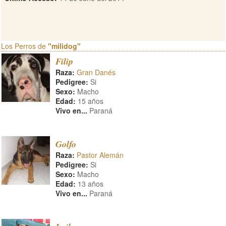
Los Perros de
"milidog"
Filip
Raza:
Gran Danés
Pedigree:
Si
Sexo:
Macho
Edad:
15 años
Vivo en...
Paraná
Golfo
Raza:
Pastor Alemán
Pedigree:
Si
Sexo:
Macho
Edad:
13 años
Vivo en...
Paraná