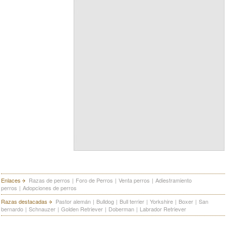
Enlaces
Razas de perros
|
Foro de Perros
|
Venta perros
|
Adiestramiento
perros
|
Adopciones de perros
Razas destacadas
Pastor alemán
|
Bulldog
|
Bull terrier
|
Yorkshire
|
Boxer
|
San
bernardo
|
Schnauzer
|
Golden Retriever
|
Doberman
|
Labrador Retriever