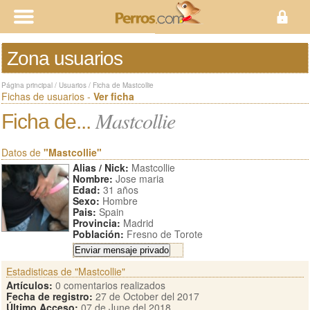
Zona usuarios
Página principal
/
Usuarios
/
Ficha de Mastcollie
Fichas de usuarios -
Ver ficha
Mastcollie
Ficha de...
Datos de
"Mastcollie"
Alias / Nick:
Mastcollie
Nombre:
Jose maria
Edad:
31 años
Sexo:
Hombre
Pais:
Spain
Provincia:
Madrid
Población:
Fresno de Torote
Estadisticas de "Mastcollie"
Artículos:
0 comentarios realizados
Fecha de registro:
27 de October del 2017
Último Acceso:
07 de June del 2018