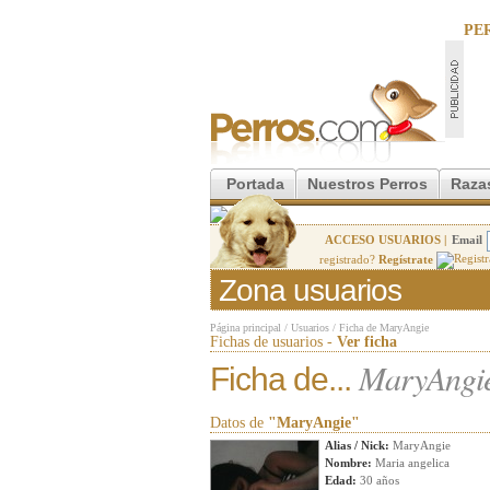
PE
Portada
Nuestros Perros
Raza
ACCESO USUARIOS |
Email
registrado?
Regístrate
Zona usuarios
Página principal
/
Usuarios
/
Ficha de MaryAngie
Fichas de usuarios -
Ver ficha
MaryAngi
Ficha de...
Datos de
"MaryAngie"
Alias / Nick:
MaryAngie
Nombre:
Maria angelica
Edad:
30 años