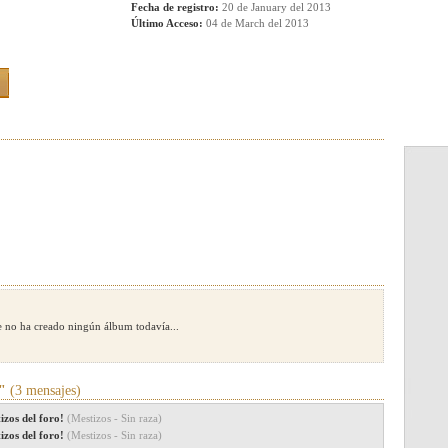
Fecha de registro:
20 de January del 2013
Último Acceso:
04 de March del 2013
no ha creado ningún álbum todavía...
"
(3 mensajes)
izos del foro!
(Mestizos - Sin raza)
izos del foro!
(Mestizos - Sin raza)