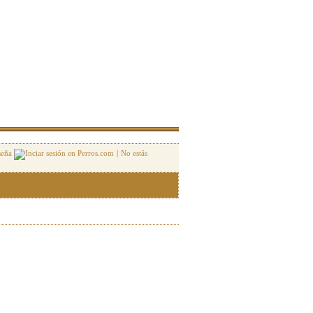
seña
|
No estás