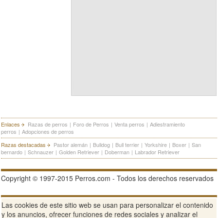
Enlaces
Razas de perros
|
Foro de Perros
|
Venta perros
|
Adiestramiento
perros
|
Adopciones de perros
Razas destacadas
Pastor alemán
|
Bulldog
|
Bull terrier
|
Yorkshire
|
Boxer
|
San
bernardo
|
Schnauzer
|
Golden Retriever
|
Doberman
|
Labrador Retriever
Copyright © 1997-2015 Perros.com - Todos los derechos reservados
Publicidad en Perros.com
|
Contacte
|
Aviso Legal
|
Política de
Las cookies de este sitio web se usan para personalizar el contenido
privacidad
|
Condiciones de uso
y los anuncios, ofrecer funciones de redes sociales y analizar el