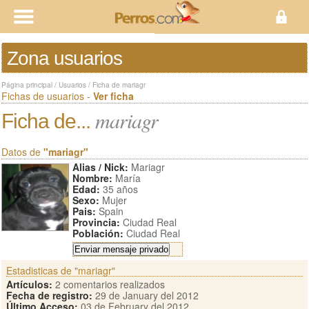
Zona usuarios
Página principal
/
Usuarios
/
Ficha de mariagr
Fichas de usuarios -
Ver ficha
mariagr
Ficha de...
Datos de
"mariagr"
Alias / Nick:
Mariagr
Nombre:
María
Edad:
35 años
Sexo:
Mujer
Pais:
Spain
Provincia:
Ciudad Real
Población:
Ciudad Real
Estadisticas de "mariagr"
Artículos:
2 comentarios realizados
Fecha de registro:
29 de January del 2012
Último Acceso:
03 de February del 2012