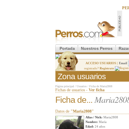
PE
Portada
Nuestros Perros
Raza
ACCESO USUARIOS |
Email
registrado?
Regístrate
Zona usuarios
Página principal
/
Usuarios
/
Ficha de Maria2808
Fichas de usuarios -
Ver ficha
Maria280
Ficha de...
Datos de
"Maria2808"
Alias / Nick:
Maria2808
Nombre:
María
Edad:
24 años