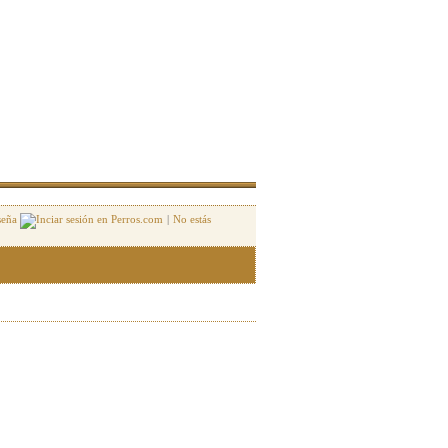
seña
|
No estás