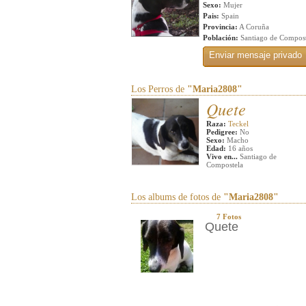
Sexo:
Mujer
Pais:
Spain
Provincia:
A Coruña
Población:
Santiago de Compost
Los Perros de
"Maria2808"
Quete
Raza:
Teckel
Pedigree:
No
Sexo:
Macho
Edad:
16 años
Vivo en...
Santiago de
Compostela
Los albums de fotos de
"Maria2808"
7 Fotos
Quete