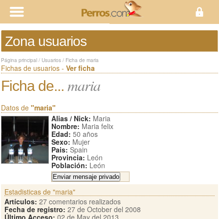
Zona usuarios
Página principal
/
Usuarios
/
Ficha de maria
Fichas de usuarios -
Ver ficha
maria
Ficha de...
Datos de
"maria"
Alias / Nick:
Maria
Nombre:
Maria felix
Edad:
50 años
Sexo:
Mujer
Pais:
Spain
Provincia:
León
Población:
León
Estadisticas de "maria"
Artículos:
27 comentarios realizados
Fecha de registro:
27 de October del 2008
Último Acceso:
02 de May del 2013