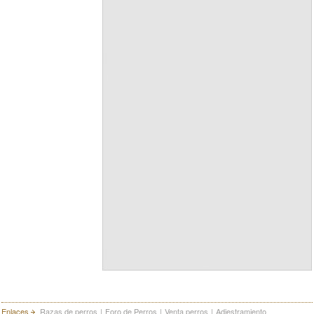
Enlaces
Razas de perros
|
Foro de Perros
|
Venta perros
|
Adiestramiento