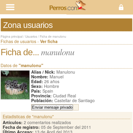
Zona usuarios
Página principal
/
Usuarios
/
Ficha de manulonu
Fichas de usuarios -
Ver ficha
manulonu
Ficha de...
Datos de
"manulonu"
Alias / Nick:
Manulonu
Nombre:
Manuel
Edad:
26 años
Sexo:
Hombre
Pais:
Spain
Provincia:
Ciudad Real
Población:
Castellar de Santiago
Estadisticas de "manulonu"
Artículos:
2 comentarios realizados
Fecha de registro:
05 de September del 2011
Último Acceso:
13 de April del 2013