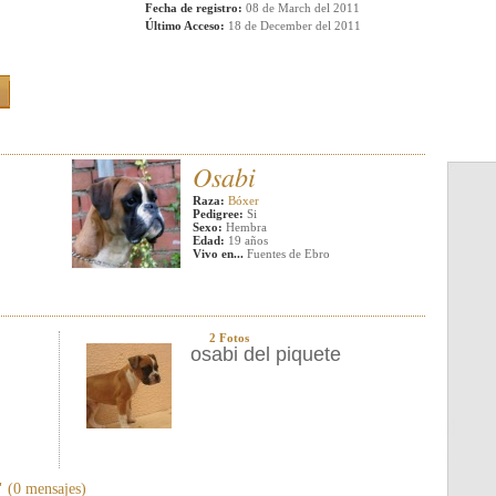
Fecha de registro:
08 de March del 2011
Último Acceso:
18 de December del 2011
Osabi
Raza:
Bóxer
Pedigree:
Si
Sexo:
Hembra
Edad:
19 años
Vivo en...
Fuentes de Ebro
2 Fotos
osabi del piquete
"
(0 mensajes)