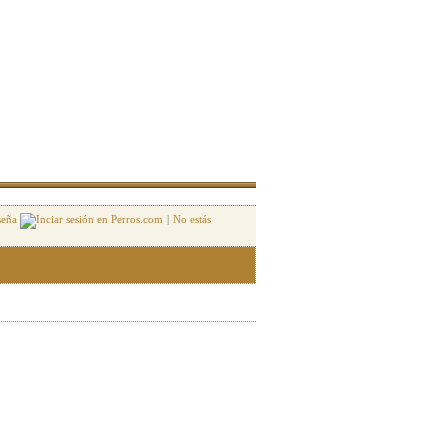
seña
|
No estás