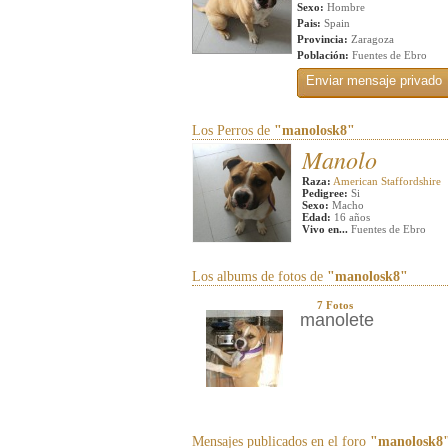
Sexo:
Hombre
Pais:
Spain
Provincia:
Zaragoza
Población:
Fuentes de Ebro
Los Perros de
"manolosk8"
Manolo
Raza:
American Staffordshire
Pedigree:
Si
Sexo:
Macho
Edad:
16 años
Vivo en...
Fuentes de Ebro
Los albums de fotos de
"manolosk8"
7 Fotos
manolete
Mensajes publicados en el foro
"manolosk8