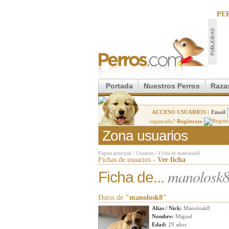
PE
Portada
Nuestros Perros
Raza
ACCESO USUARIOS |
Email
registrado?
Regístrate
Zona usuarios
Página principal
/
Usuarios
/
Ficha de manolosk8
Fichas de usuarios -
Ver ficha
manolosk
Ficha de...
Datos de
"manolosk8"
Alias / Nick:
Manolosk8
Nombre:
Miguel
Edad:
29 años