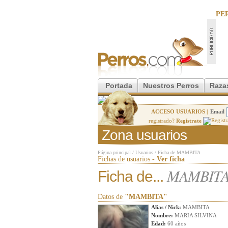
PE
Portada
Nuestros Perros
Raza
ACCESO USUARIOS |
Email
registrado?
Regístrate
Zona usuarios
Página principal
/
Usuarios
/
Ficha de MAMBITA
Fichas de usuarios -
Ver ficha
MAMBIT
Ficha de...
Datos de
"MAMBITA"
Alias / Nick:
MAMBITA
Nombre:
MARIA SILVINA
Edad:
60 años