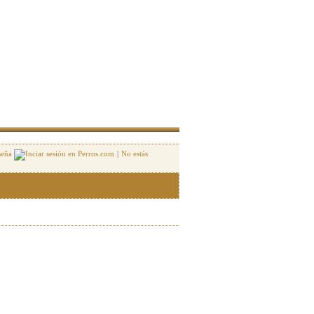
seña
|
No estás