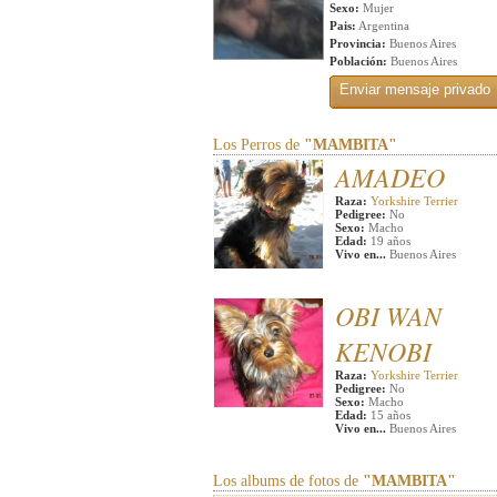
Sexo:
Mujer
Pais:
Argentina
Provincia:
Buenos Aires
Población:
Buenos Aires
Los Perros de
"MAMBITA"
AMADEO
Raza:
Yorkshire Terrier
Pedigree:
No
Sexo:
Macho
Edad:
19 años
Vivo en...
Buenos Aires
OBI WAN
KENOBI
Raza:
Yorkshire Terrier
Pedigree:
No
Sexo:
Macho
Edad:
15 años
Vivo en...
Buenos Aires
Los albums de fotos de
"MAMBITA"