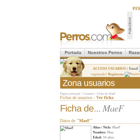
PE
Portada
Nuestros Perros
Raza
ACCESO USUARIOS |
Email
registrado?
Regístrate
Zona usuarios
Página principal
/
Usuarios
/
Ficha de MaeF
Fichas de usuarios -
Ver ficha
MaeF
Ficha de...
Datos de
"MaeF"
Alias / Nick:
MaeF
Nombre:
May
Edad:
34 años