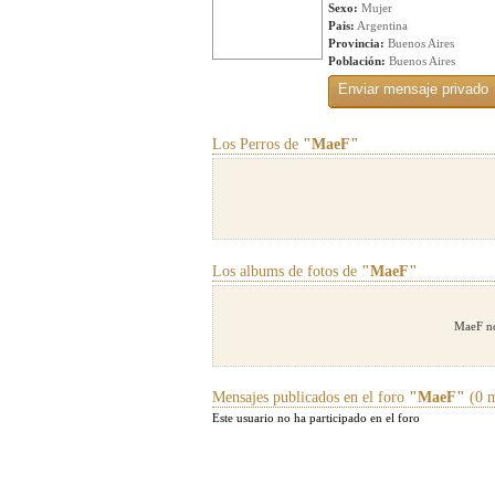
Sexo:
Mujer
Pais:
Argentina
Provincia:
Buenos Aires
Población:
Buenos Aires
Los Perros de
"MaeF"
Los albums de fotos de
"MaeF"
MaeF no
Mensajes publicados en el foro
"MaeF"
(0 m
Este usuario no ha participado en el foro