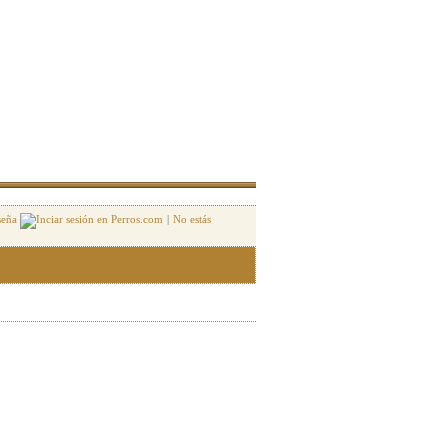
seña
|
No estás