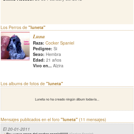
Los Perros de
"luneta"
Luna
Raza:
Cocker Spaniel
Pedigree:
Si
Sexo:
Hembra
Edad:
21 años
Vivo en...
Alzira
Los albums de fotos de
"luneta"
Luneta no ha creado ningún álbum todavía...
Mensajes publicados en el foro
"luneta"
(11 mensajes)
El 20-01-2011
(Cocker Spaniel)
Re: ¡¡¡que creen del cocker spaniel!!!!!!