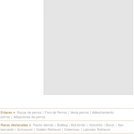
Enlaces
Razas de perros
|
Foro de Perros
|
Venta perros
|
Adiestramiento
perros
|
Adopciones de perros
Razas destacadas
Pastor alemán
|
Bulldog
|
Bull terrier
|
Yorkshire
|
Boxer
|
San
bernardo
|
Schnauzer
|
Golden Retriever
|
Doberman
|
Labrador Retriever