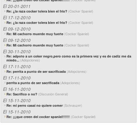
El 20-01-2011
(Cocker Spaniel)
Re: ¿la raza cocker tolera bien el frío?
El 17-12-2010
(Cocker Spaniel)
Re: ¿la raza cocker tolera bien el frío?
El 09-12-2010
(Cocker Spaniel)
Re: Mi cachorro muerde muy fuerte
El 09-12-2010
(Cocker Spaniel)
Re: Mi cachorro muerde muy fuerte
El 30-11-2010
Re: adpoto a un coker negro,pero como es la primera vez y es de cadiz me da
(Adopciones)
miedo...
El 17-11-2010
(Adopciones)
Re: perrita a punto de ser sacrificada
El 17-11-2010
(Adopciones)
perrita a punto de ser sacrificada
El 16-11-2010
(Discusión General)
Re: Sacrifico o no?
El 15-11-2010
(Schnauzer)
Re: mi perro casai no quiere comer
El 15-11-2010
(Cocker Spaniel)
Re: ¡¡¡que creen del cocker spaniel!!!!!!