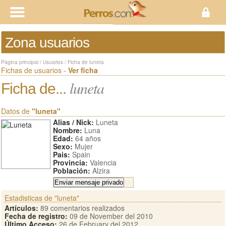
Zona usuarios
Página principal
/
Usuarios
/
Ficha de luneta
Fichas de usuarios -
Ver ficha
luneta
Ficha de...
Datos de
"luneta"
Alias / Nick:
Luneta
Nombre:
Luna
Edad:
64 años
Sexo:
Mujer
Pais:
Spain
Provincia:
Valencia
Población:
Alzira
Estadisticas de "luneta"
Artículos:
89 comentarios realizados
Fecha de registro:
09 de November del 2010
Último Acceso:
26 de February del 2012