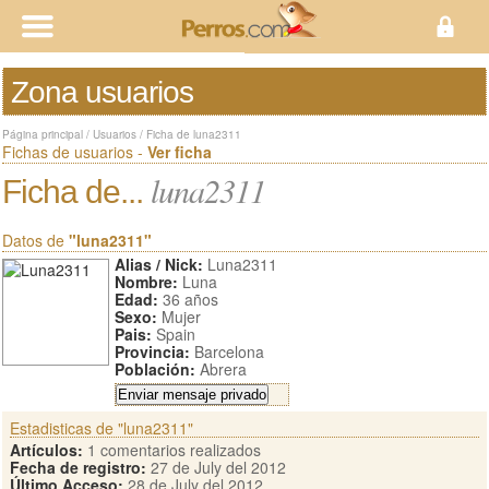
Zona usuarios
Página principal
/
Usuarios
/
Ficha de luna2311
Fichas de usuarios -
Ver ficha
luna2311
Ficha de...
Datos de
"luna2311"
Alias / Nick:
Luna2311
Nombre:
Luna
Edad:
36 años
Sexo:
Mujer
Pais:
Spain
Provincia:
Barcelona
Población:
Abrera
Estadisticas de "luna2311"
Artículos:
1 comentarios realizados
Fecha de registro:
27 de July del 2012
Último Acceso:
28 de July del 2012