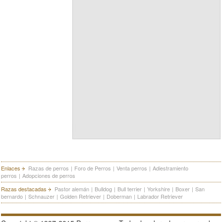
Enlaces
Razas de perros
|
Foro de Perros
|
Venta perros
|
Adiestramiento
perros
|
Adopciones de perros
Razas destacadas
Pastor alemán
|
Bulldog
|
Bull terrier
|
Yorkshire
|
Boxer
|
San
bernardo
|
Schnauzer
|
Golden Retriever
|
Doberman
|
Labrador Retriever