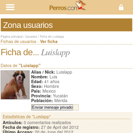
Zona usuarios
Página principal
/
Usuarios
/
Ficha de Luislapp
Fichas de usuarios -
Ver ficha
Luislapp
Ficha de...
Datos de
"Luislapp"
Alias / Nick:
Luislapp
Nombre:
Luis
Edad:
41 años
Sexo:
Hombre
Pais:
Mexico
Provincia:
Yucatán
Población:
Mérida
Estadisticas de "Luislapp"
Artículos:
0 comentarios realizados
Fecha de registro:
27 de April del 2012
Último Acceso:
20 de June del 2012