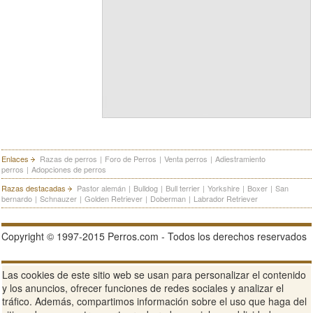
Enlaces
Razas de perros
|
Foro de Perros
|
Venta perros
|
Adiestramiento
perros
|
Adopciones de perros
Razas destacadas
Pastor alemán
|
Bulldog
|
Bull terrier
|
Yorkshire
|
Boxer
|
San
bernardo
|
Schnauzer
|
Golden Retriever
|
Doberman
|
Labrador Retriever
Copyright © 1997-2015 Perros.com - Todos los derechos reservados
Publicidad en Perros.com
|
Contacte
|
Aviso Legal
|
Política de
Las cookies de este sitio web se usan para personalizar el contenido
privacidad
|
Condiciones de uso
y los anuncios, ofrecer funciones de redes sociales y analizar el
tráfico. Además, compartimos información sobre el uso que haga del