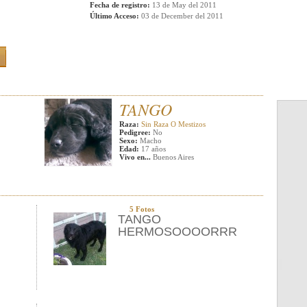
Fecha de registro:
13 de May del 2011
Último Acceso:
03 de December del 2011
TANGO
Raza:
Sin Raza O Mestizos
Pedigree:
No
Sexo:
Macho
Edad:
17 años
Vivo en...
Buenos Aires
5 Fotos
TANGO
HERMOSOOOORRR