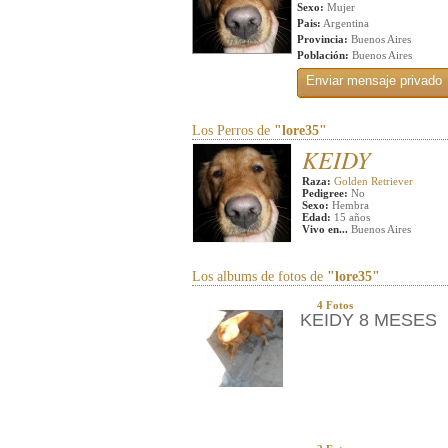
Sexo:
Mujer
Pais:
Argentina
Provincia:
Buenos Aires
Población:
Buenos Aires
Los Perros de
"lore35"
KEIDY
Raza:
Golden Retriever
Pedigree:
No
Sexo:
Hembra
Edad:
15 años
Vivo en...
Buenos Aires
Los albums de fotos de
"lore35"
4 Fotos
KEIDY 8 MESES