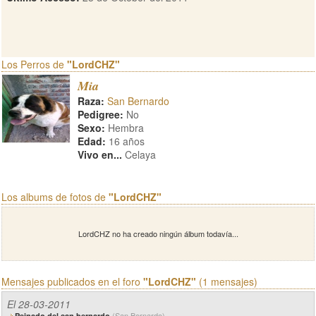
Los Perros de
"LordCHZ"
Mia
Raza:
San Bernardo
Pedigree:
No
Sexo:
Hembra
Edad:
16 años
Vivo en...
Celaya
Los albums de fotos de
"LordCHZ"
LordCHZ no ha creado ningún álbum todavía...
Mensajes publicados en el foro
"LordCHZ"
(1 mensajes)
El 28-03-2011
(San Bernardo)
Peinado del san bernardo