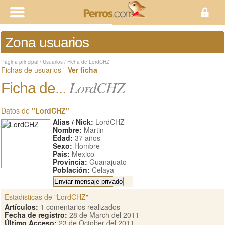
Zona usuarios
Página principal
/
Usuarios
/
Ficha de LordCHZ
Fichas de usuarios -
Ver ficha
LordCHZ
Ficha de...
Datos de
"LordCHZ"
Alias / Nick:
LordCHZ
Nombre:
Martin
Edad:
37 años
Sexo:
Hombre
Pais:
Mexico
Provincia:
Guanajuato
Población:
Celaya
Estadisticas de "LordCHZ"
Artículos:
1 comentarios realizados
Fecha de registro:
28 de March del 2011
Último Acceso:
23 de October del 2011