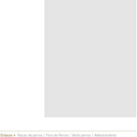
Enlaces
Razas de perros
|
Foro de Perros
|
Venta perros
|
Adiestramiento