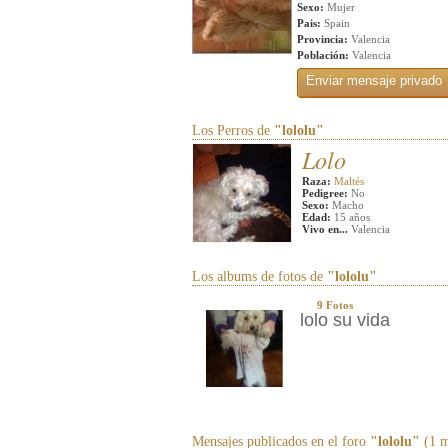
Sexo:
Mujer
Pais:
Spain
Provincia:
Valencia
Población:
Valencia
Los Perros de
"lololu"
Lolo
Raza:
Maltés
Pedigree:
No
Sexo:
Macho
Edad:
15 años
Vivo en...
Valencia
Los albums de fotos de
"lololu"
9 Fotos
lolo su vida
Mensajes publicados en el foro
"lololu"
(1 m