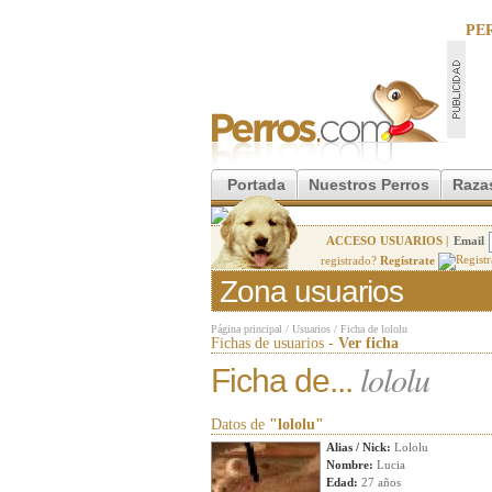
PE
Portada
Nuestros Perros
Raza
ACCESO USUARIOS |
Email
registrado?
Regístrate
Zona usuarios
Página principal
/
Usuarios
/
Ficha de lololu
Fichas de usuarios -
Ver ficha
lololu
Ficha de...
Datos de
"lololu"
Alias / Nick:
Lololu
Nombre:
Lucia
Edad:
27 años