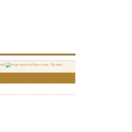
seña
|
No estás