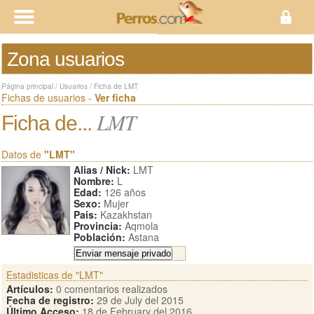
Zona usuarios
Página principal
/
Usuarios
/
Ficha de LMT
Fichas de usuarios -
Ver ficha
LMT
Ficha de...
Datos de
"LMT"
Alias / Nick:
LMT
Nombre:
L
Edad:
126 años
Sexo:
Mujer
Pais:
Kazakhstan
Provincia:
Aqmola
Población:
Astana
Estadisticas de "LMT"
Artículos:
0 comentarios realizados
Fecha de registro:
29 de July del 2015
Último Acceso:
18 de February del 2016