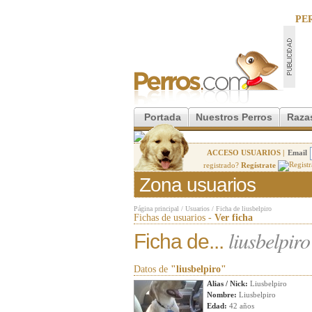
PE
Portada
Nuestros Perros
Raza
ACCESO USUARIOS |
Email
registrado?
Regístrate
Zona usuarios
Página principal
/
Usuarios
/
Ficha de liusbelpiro
Fichas de usuarios -
Ver ficha
liusbelpiro
Ficha de...
Datos de
"liusbelpiro"
Alias / Nick:
Liusbelpiro
Nombre:
Liusbelpiro
Edad:
42 años