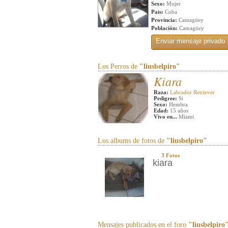
Sexo:
Mujer
Pais:
Cuba
Provincia:
Camagüey
Población:
Camagüey
Los Perros de
"liusbelpiro"
Kiara
Raza:
Labrador Retriever
Pedigree:
Si
Sexo:
Hembra
Edad:
15 años
Vivo en...
Miami
Los albums de fotos de
"liusbelpiro"
3 Fotos
kiara
Mensajes publicados en el foro
"liusbelpiro