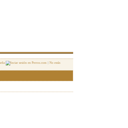
seña
|
No estás