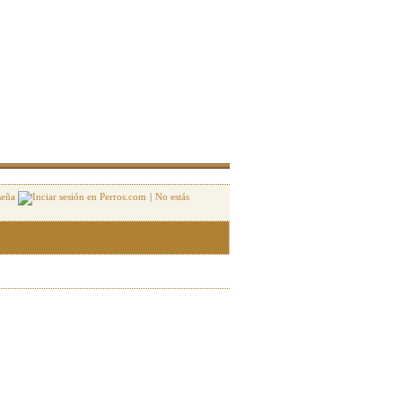
seña
|
No estás