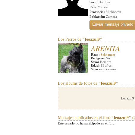
Sexo:
Hombre
Pais:
Mexico
Provincia:
Michoacán
Población:
Zamora
Los Perros de
"leoazul9"
ARENITA
Raza:
Schnauzer
Pedigree:
No
Sexo:
Hembra
Edad:
19 años
Vivo en...
Zamora
Los albums de fotos de
"leoazul9"
Leoazul9 
Mensajes publicados en el foro
"leoazul9"
(0
Este usuario no ha participado en el foro