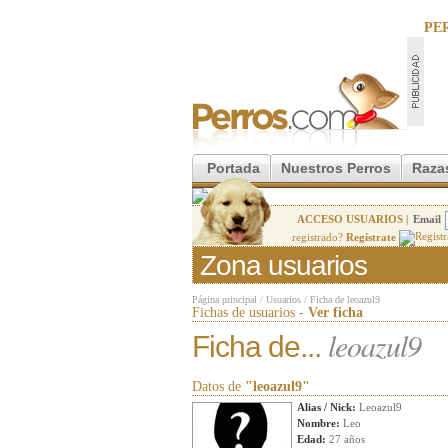
PE
Portada
Nuestros Perros
Raza
ACCESO USUARIOS |
Email
registrado?
Regístrate
Zona usuarios
Página principal
/
Usuarios
/
Ficha de leoazul9
Fichas de usuarios -
Ver ficha
leoazul9
Ficha de...
Datos de
"leoazul9"
Alias / Nick:
Leoazul9
Nombre:
Leo
Edad:
27 años