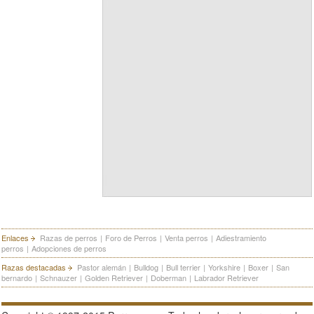
Enlaces
Razas de perros
|
Foro de Perros
|
Venta perros
|
Adiestramiento
perros
|
Adopciones de perros
Razas destacadas
Pastor alemán
|
Bulldog
|
Bull terrier
|
Yorkshire
|
Boxer
|
San
bernardo
|
Schnauzer
|
Golden Retriever
|
Doberman
|
Labrador Retriever