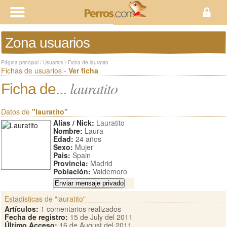
Zona usuarios
Página principal
/
Usuarios
/
Ficha de lauratito
Fichas de usuarios -
Ver ficha
lauratito
Ficha de...
Datos de
"lauratito"
Alias / Nick:
Lauratito
Nombre:
Laura
Edad:
24 años
Sexo:
Mujer
Pais:
Spain
Provincia:
Madrid
Población:
Valdemoro
Estadisticas de "lauratito"
Artículos:
1 comentarios realizados
Fecha de registro:
15 de July del 2011
Último Acceso:
16 de August del 2011