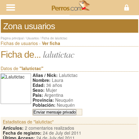
Zona usuarios
Página principal
/
Usuarios
/
Ficha de lalutictac
Fichas de usuarios -
Ver ficha
lalutictac
Ficha de...
Datos de
"lalutictac"
Alias / Nick:
Lalutictac
Nombre:
Laura
Edad:
36 años
Sexo:
Mujer
Pais:
Argentina
Provincia:
Neuquén
Población:
Neuquén
Estadisticas de "lalutictac"
Artículos:
2 comentarios realizados
Fecha de registro:
24 de July del 2011
Último Acceso:
24 de July del 2011