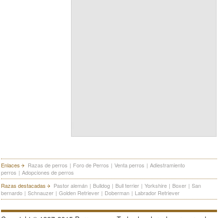
Enlaces
Razas de perros
|
Foro de Perros
|
Venta perros
|
Adiestramiento
perros
|
Adopciones de perros
Razas destacadas
Pastor alemán
|
Bulldog
|
Bull terrier
|
Yorkshire
|
Boxer
|
San
bernardo
|
Schnauzer
|
Golden Retriever
|
Doberman
|
Labrador Retriever