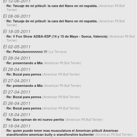
El 12-06-2011
(American Pit Bull
Re: Tatuaje de mi pitbull: la cara del Nano en mi espalda.
Terrier)
El 08-06-2011
(American Pit Bull
Re: Tatuaje de mi pitbull: la cara del Nano en mi espalda.
Terrier)
El 18-05-2011
(American Pit Bull
Re: V Fun Show ADBA-ESP (14 y 15 de Mayo - Sueca, Valencia)
Terrier)
El 02-05-2011
(La Terraza)
Re: Peliculonnnnnnnn !!!
El 28-04-2011
(American Pit Bull Terrier)
Re: presentando a Mia
El 28-04-2011
(American Pit Bull Terrier)
Re: Bozal para perros
El 27-04-2011
(American Pit Bull Terrier)
Re: presentando a Mia
El 27-04-2011
(American Pit Bull Terrier)
Re: Bozal para perros
El 26-04-2011
(American Pit Bull Terrier)
Re: Bozal para perros
El 18-04-2011
(American Pit Bull Terrier)
Re: Que opinan de mi nuevo perrito
El 18-04-2011
Re: quien puede tener mas musculatura el American pitbull American
(American Pit Bull Terrier)
standforshire american bully o standforshire bulterrier