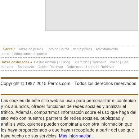
Enlaces
Razas de perros
|
Foro de Perros
|
Venta perros
|
Adiestramiento
perros
|
Adopciones de perros
Razas destacadas
Pastor alemán
|
Bulldog
|
Bull terrier
|
Yorkshire
|
Boxer
|
San
bernardo
|
Schnauzer
|
Golden Retriever
|
Doberman
|
Labrador Retriever
Copyright © 1997-2015 Perros.com - Todos los derechos reservados
Publicidad en Perros.com
|
Contacte
|
Aviso Legal
|
Política de
Las cookies de este sitio web se usan para personalizar el contenido
privacidad
|
Condiciones de uso
y los anuncios, ofrecer funciones de redes sociales y analizar el
tráfico. Además, compartimos información sobre el uso que haga del
Ver sitio web completo
sitio web con nuestros partners de redes sociales, publicidad y
análisis web, quienes pueden combinarla con otra información que
les haya proporcionado o que hayan recopilado a partir del uso que
haya hecho de sus servicios.
Más información.