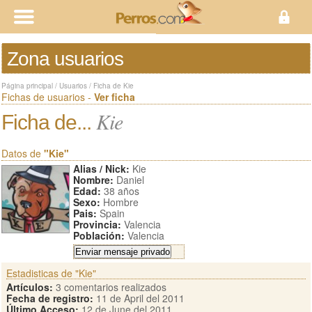
Zona usuarios
Página principal
/
Usuarios
/
Ficha de Kie
Fichas de usuarios -
Ver ficha
Kie
Ficha de...
Datos de
"Kie"
Alias / Nick:
Kie
Nombre:
Daniel
Edad:
38 años
Sexo:
Hombre
Pais:
Spain
Provincia:
Valencia
Población:
Valencia
Estadisticas de "Kie"
Artículos:
3 comentarios realizados
Fecha de registro:
11 de April del 2011
Último Acceso:
12 de June del 2011