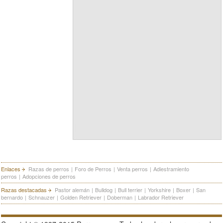
Enlaces
Razas de perros
|
Foro de Perros
|
Venta perros
|
Adiestramiento
perros
|
Adopciones de perros
Razas destacadas
Pastor alemán
|
Bulldog
|
Bull terrier
|
Yorkshire
|
Boxer
|
San
bernardo
|
Schnauzer
|
Golden Retriever
|
Doberman
|
Labrador Retriever