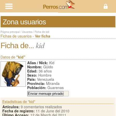
Zona usuarios
Página principal
/
Usuarios
/
Ficha de kid
Fichas de usuarios -
Ver ficha
kid
Ficha de...
Datos de
"kid"
Alias / Nick:
Kid
Nombre:
Güido
Edad:
36 años
Sexo:
Hombre
Pais:
Venezuela
Provincia:
Miranda
Población:
Guarenas
Estadisticas de "kid"
Artículos:
9 comentarios realizados
Fecha de registro:
11 de June del 2010
Último Acceso:
12 de March del 2011