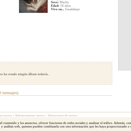
Sexo:
Macho
Edad:
16 años
Vivo en...
Guadalupe
no ha creado ningún álbum todavía...
0 mensajes)
ta perros
|
Adiestramiento perros
|
Adopciones de perros
 el contenido y los anuncios, ofrecer funciones de redes sociales y analizar el tráfico. Además, c
l terrier
|
Yorkshire
|
Boxer
|
San bernardo
|
Schnauzer
|
Golden Retriever
|
Doberman
|
Labrad
ad y análisis web, quienes pueden combinarla con otra información que les haya proporcionado o 