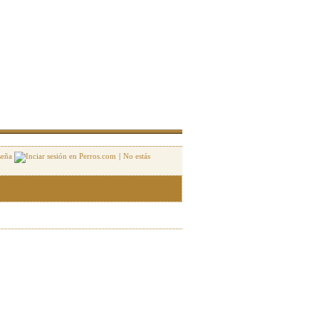
seña
|
No estás