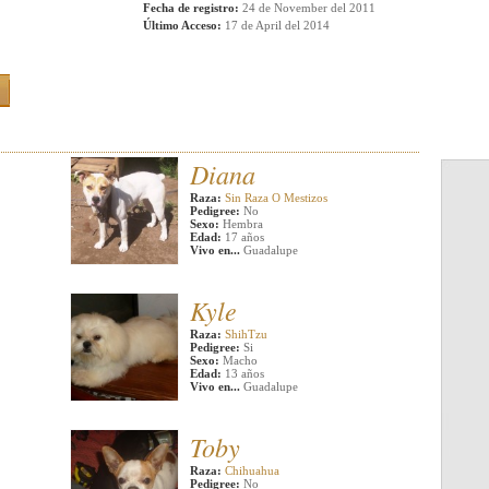
Fecha de registro:
24 de November del 2011
Último Acceso:
17 de April del 2014
Diana
Raza:
Sin Raza O Mestizos
Pedigree:
No
Sexo:
Hembra
Edad:
17 años
Vivo en...
Guadalupe
Kyle
Raza:
ShihTzu
Pedigree:
Si
Sexo:
Macho
Edad:
13 años
Vivo en...
Guadalupe
Toby
Raza:
Chihuahua
Pedigree:
No