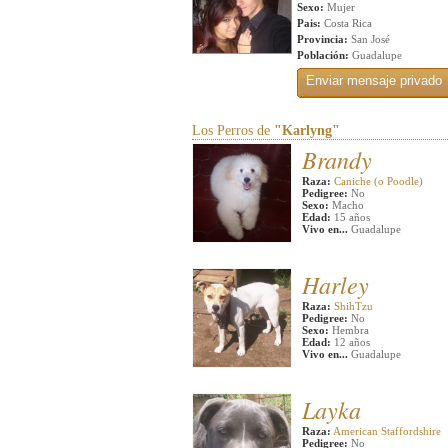
Sexo:
Mujer
Pais:
Costa Rica
Provincia:
San José
Población:
Guadalupe
Los Perros de
"Karlyng"
Brandy
Raza:
Caniche (o Poodle)
Pedigree:
No
Sexo:
Macho
Edad:
15 años
Vivo en...
Guadalupe
Harley
Raza:
ShihTzu
Pedigree:
No
Sexo:
Hembra
Edad:
12 años
Vivo en...
Guadalupe
Layka
Raza:
American Staffordshire
Pedigree:
No