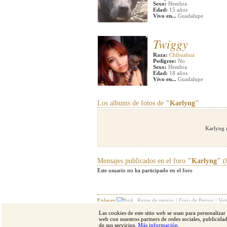
Sexo:
Hembra
Edad:
15 años
Vivo en...
Guadalupe
Twiggy
Raza:
Chihuahua
Pedigree:
No
Sexo:
Hembra
Edad:
18 años
Vivo en...
Guadalupe
Los albums de fotos de
"Karlyng"
Karlyng 
Mensajes publicados en el foro
"Karlyng"
(
Este usuario no ha participado en el foro
Enlaces
Razas de perros
|
Foro de Perros
|
Ven
Las cookies de este sitio web se usan para personalizar
Razas destacadas
Pastor alemán
|
Bulldog
|
Bul
web con nuestros partners de redes sociales, publicid
de sus servicios.
Más información.