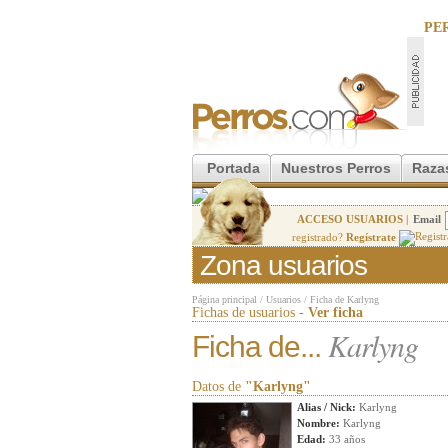
PE
Portada
Nuestros Perros
Raza
ACCESO USUARIOS |
Email
registrado?
Regístrate
Zona usuarios
Página principal
/
Usuarios
/
Ficha de Karlyng
Fichas de usuarios -
Ver ficha
Karlyng
Ficha de...
Datos de
"Karlyng"
Alias / Nick:
Karlyng
Nombre:
Karlyng
Edad:
33 años