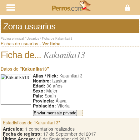
Zona usuarios
Página principal
/
Usuarios
/
Ficha de Kakunika13
Fichas de usuarios -
Ver ficha
Kakunika13
Ficha de...
Datos de
"Kakunika13"
Alias / Nick:
Kakunika13
Nombre:
Izaskun
Edad:
36 años
Sexo:
Mujer
Pais:
Spain
Provincia:
Álava
Población:
Vitoria
Estadisticas de "Kakunika13"
Artículos:
1 comentarios realizados
Fecha de registro:
17 de September del 2017
Último Acceso:
18 de September del 2017