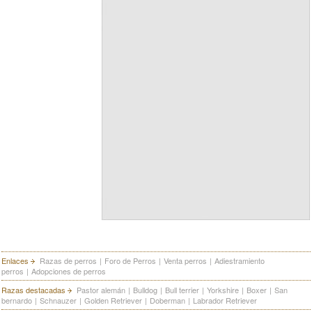
Enlaces
Razas de perros
|
Foro de Perros
|
Venta perros
|
Adiestramiento
perros
|
Adopciones de perros
Razas destacadas
Pastor alemán
|
Bulldog
|
Bull terrier
|
Yorkshire
|
Boxer
|
San
bernardo
|
Schnauzer
|
Golden Retriever
|
Doberman
|
Labrador Retriever