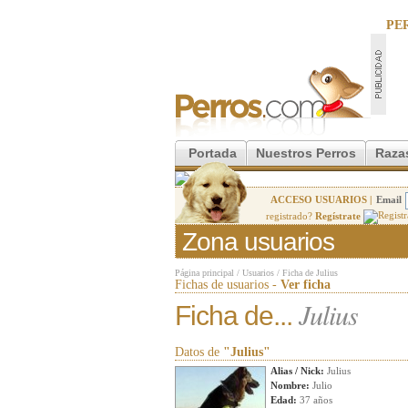
PE
Portada
Nuestros Perros
Raza
ACCESO USUARIOS |
Email
registrado?
Regístrate
Zona usuarios
Página principal
/
Usuarios
/
Ficha de Julius
Fichas de usuarios -
Ver ficha
Julius
Ficha de...
Datos de
"Julius"
Alias / Nick:
Julius
Nombre:
Julio
Edad:
37 años