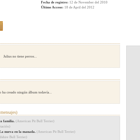
Fecha de registro:
12 de November del 2010
Último Acceso:
18 de April del 2012
Julius no tiene perros...
no ha creado ningún álbum todavía...
mensajes)
ra familia.
(American Pit Bull Terrier)
tación)
. La nueva en la manada.
(American Pit Bull Terrier)
dshire Bull Terrier)