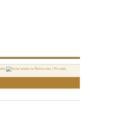
seña
|
No estás