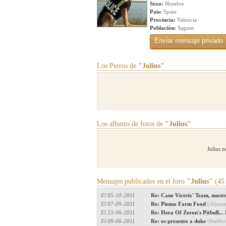
Sexo:
Hombre
Pais:
Spain
Provincia:
Valencia
Población:
Sagunt
Los Perros de
"Julius"
Los albums de fotos de
"Julius"
Julius 
Mensajes publicados en el foro
"Julius"
(45 
El 05-10-2011
Re: Cane Victrix' Team, nuest
El 07-09-2011
Re: Pienso Farm Food
(Alimen
El 23-06-2011
Re: Hera Of Zeron's Pitbull..
El 09-06-2011
Re: os presento a duke
(Staffor