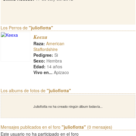
Los Perros de
"julioflotta"
Keexa
Raza:
American
Staffordshire
Pedigree:
Si
Sexo:
Hembra
Edad:
14 años
Vivo en...
Apizaco
Los albums de fotos de
"julioflotta"
Julioflotta no ha creado ningún álbum todavía...
Mensajes publicados en el foro
"julioflotta"
(0 mensajes)
Este usuario no ha participado en el foro