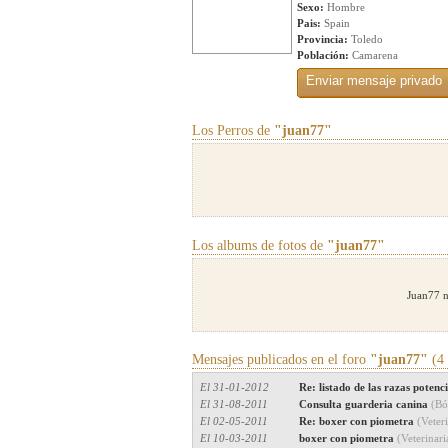
Sexo:
Hombre
Pais:
Spain
Provincia:
Toledo
Población:
Camarena
Los Perros de
"juan77"
Los albums de fotos de
"juan77"
Juan77 n
Mensajes publicados en el foro
"juan77"
(4 
El 31-01-2012
Re: listado de las razas poten
El 31-08-2011
Consulta guarderia canina
(Bó
El 02-05-2011
Re: boxer con piometra
(Veter
El 10-03-2011
boxer con piometra
(Veterinari