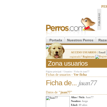
PE
Portada
Nuestros Perros
Raza
ACCESO USUARIOS |
Email
registrado?
Regístrate
Zona usuarios
Página principal
/
Usuarios
/
Ficha de juan77
Fichas de usuarios -
Ver ficha
juan77
Ficha de...
Datos de
"juan77"
Alias / Nick:
Juan77
Nombre:
Jorge
Edad:
49 años