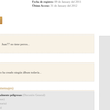
Fecha de registro:
09 de January del 2011
Último Acceso:
31 de January del 2012
Juan77 no tiene perros...
o ha creado ningún álbum todavía...
mensajes)
cialmente peligrosas
(Discusión General)
xer)
inaria)
a)