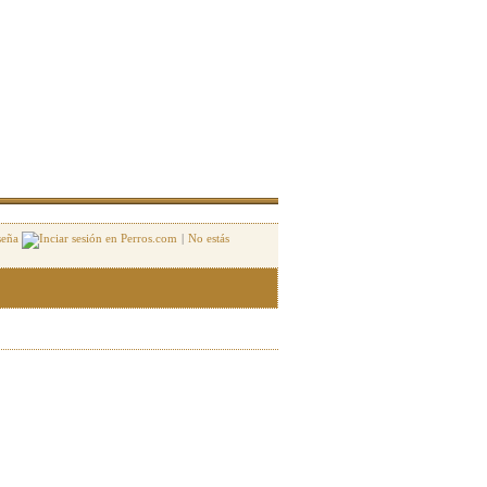
seña
|
No estás