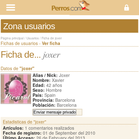
Zona usuarios
Página principal
/
Usuarios
/
Ficha de joxer
Fichas de usuarios -
Ver ficha
joxer
Ficha de...
Datos de
"joxer"
Alias / Nick:
Joxer
Nombre:
Xavier
Edad:
42 años
Sexo:
Hombre
Pais:
Spain
Provincia:
Barcelona
Población:
Barcelona
Estadisticas de "joxer"
Artículos:
1 comentarios realizados
Fecha de registro:
01 de September del 2010
Último Acceso:
26 de February del 2013