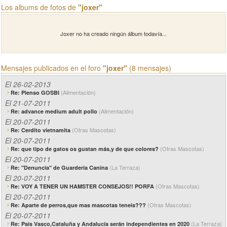
Los albums de fotos de
"joxer"
Joxer no ha creado ningún álbum todavía...
Mensajes publicados en el foro
"joxer"
(8 mensajes)
El 26-02-2013
(Alimentación)
Re: Pienso GOSBI
El 21-07-2011
(Alimentación)
Re: advance medium adult pollo
El 20-07-2011
(Otras Mascotas)
Re: Cerdito vietnamita
El 20-07-2011
(Otras Mascotas)
Re: que tipo de gatos os gustan más,y de que colores?
El 20-07-2011
(La Terraza)
Re: "Denuncia" de Guarderia Canina
El 20-07-2011
(Otras Mascotas)
Re: VOY A TENER UN HAMSTER CONSEJOS!! PORFA
El 20-07-2011
(Otras Mascotas)
Re: Aparte de perros,que mas mascotas teneis???
El 20-07-2011
(La Terraza)
Re: País Vasco,Cataluña y Andalucía serán independientes en 2020