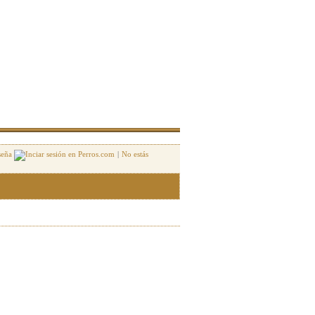
seña
|
No estás