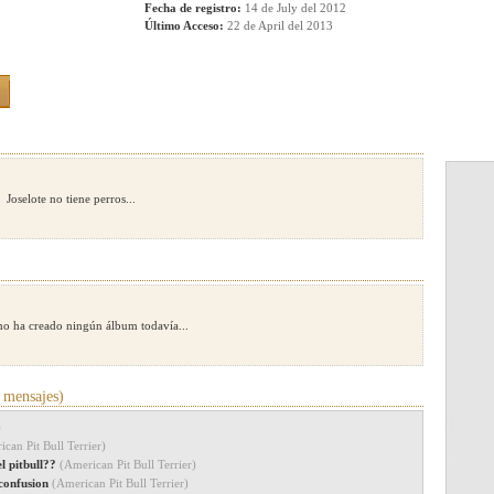
Fecha de registro:
14 de July del 2012
Último Acceso:
22 de April del 2013
Joselote no tiene perros...
 no ha creado ningún álbum todavía...
 mensajes)
)
can Pit Bull Terrier)
el pitbull??
(American Pit Bull Terrier)
 confusion
(American Pit Bull Terrier)