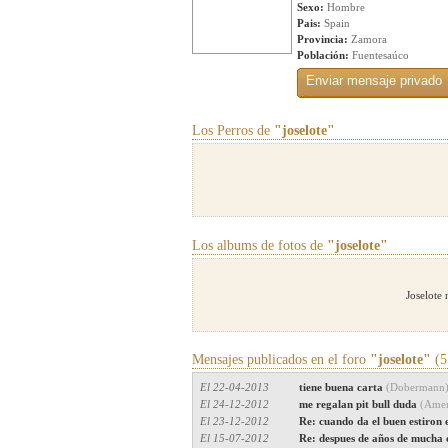
Sexo:
Hombre
Pais:
Spain
Provincia:
Zamora
Población:
Fuentesaúco
Los Perros de
"joselote"
Los albums de fotos de
"joselote"
Joselote
Mensajes publicados en el foro
"joselote"
(5
El 22-04-2013
tiene buena carta
(Dobermann
El 24-12-2012
me regalan pit bull duda
(Ameri
El 23-12-2012
Re: cuando da el buen estiron 
El 15-07-2012
Re: despues de años de mucha