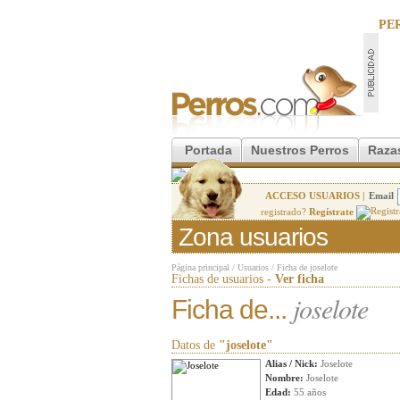
PE
Portada
Nuestros Perros
Raza
ACCESO USUARIOS |
Email
registrado?
Regístrate
Zona usuarios
Página principal
/
Usuarios
/
Ficha de joselote
Fichas de usuarios -
Ver ficha
joselote
Ficha de...
Datos de
"joselote"
Alias / Nick:
Joselote
Nombre:
Joselote
Edad:
55 años