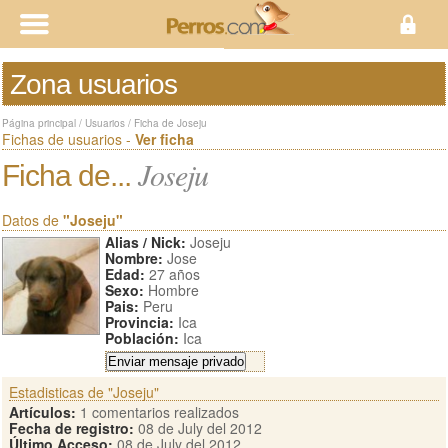
Zona usuarios
Página principal
/
Usuarios
/
Ficha de Joseju
Fichas de usuarios -
Ver ficha
Joseju
Ficha de...
Datos de
"Joseju"
Alias / Nick:
Joseju
Nombre:
Jose
Edad:
27 años
Sexo:
Hombre
Pais:
Peru
Provincia:
Ica
Población:
Ica
Estadisticas de "Joseju"
Artículos:
1 comentarios realizados
Fecha de registro:
08 de July del 2012
Último Acceso:
08 de July del 2012