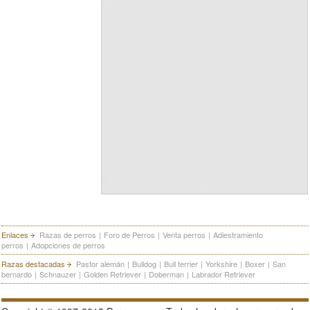
Enlaces
Razas de perros
|
Foro de Perros
|
Venta perros
|
Adiestramiento
perros
|
Adopciones de perros
Razas destacadas
Pastor alemán
|
Bulldog
|
Bull terrier
|
Yorkshire
|
Boxer
|
San
bernardo
|
Schnauzer
|
Golden Retriever
|
Doberman
|
Labrador Retriever