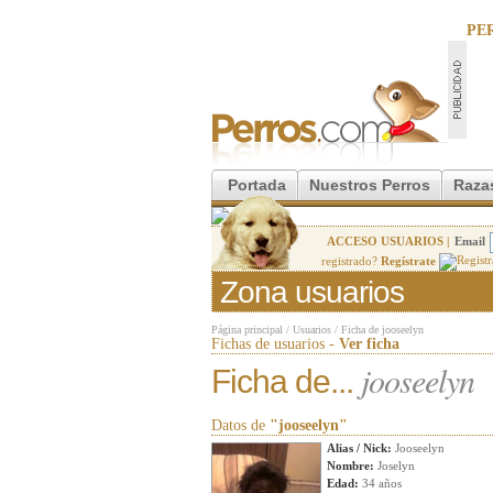
PE
Portada
Nuestros Perros
Raza
ACCESO USUARIOS |
Email
registrado?
Regístrate
Zona usuarios
Página principal
/
Usuarios
/
Ficha de jooseelyn
Fichas de usuarios -
Ver ficha
jooseelyn
Ficha de...
Datos de
"jooseelyn"
Alias / Nick:
Jooseelyn
Nombre:
Joselyn
Edad:
34 años