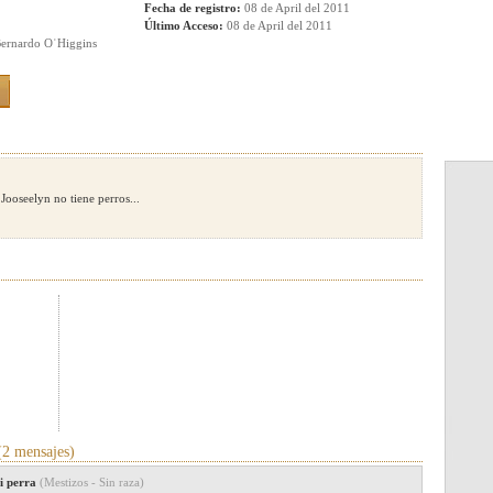
Fecha de registro:
08 de April del 2011
Último Acceso:
08 de April del 2011
Bernardo OʿHiggins
Jooseelyn no tiene perros...
2 mensajes)
mi perra
(Mestizos - Sin raza)