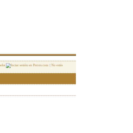
seña
|
No estás