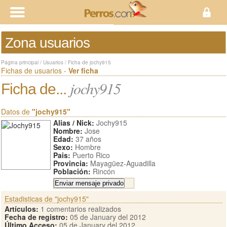
Zona usuarios
Página principal
/
Usuarios
/
Ficha de jochy915
Fichas de usuarios -
Ver ficha
jochy915
Ficha de...
Datos de
"jochy915"
Alias / Nick:
Jochy915
Nombre:
Jose
Edad:
37 años
Sexo:
Hombre
Pais:
Puerto Rico
Provincia:
Mayagüez-Aguadilla
Población:
Rincón
Estadisticas de "jochy915"
Artículos:
1 comentarios realizados
Fecha de registro:
05 de January del 2012
Último Acceso:
05 de January del 2012