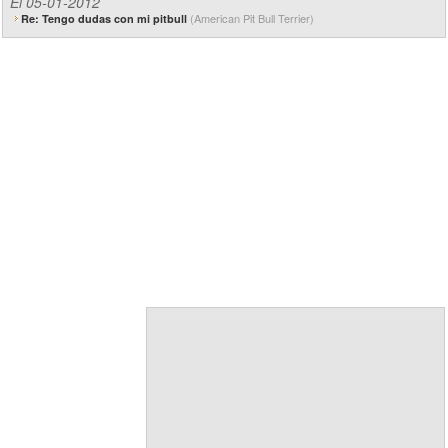
El 05-01-2012
(American Pit Bull Terrier)
Re: Tengo dudas con mi pitbull