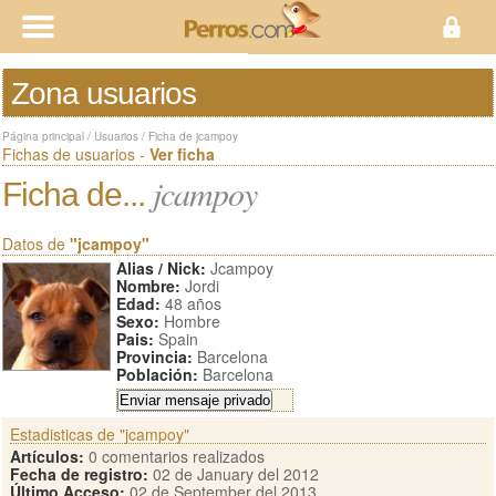
Zona usuarios
Página principal
/
Usuarios
/
Ficha de jcampoy
Fichas de usuarios -
Ver ficha
jcampoy
Ficha de...
Datos de
"jcampoy"
Alias / Nick:
Jcampoy
Nombre:
Jordi
Edad:
48 años
Sexo:
Hombre
Pais:
Spain
Provincia:
Barcelona
Población:
Barcelona
Estadisticas de "jcampoy"
Artículos:
0 comentarios realizados
Fecha de registro:
02 de January del 2012
Último Acceso:
02 de September del 2013