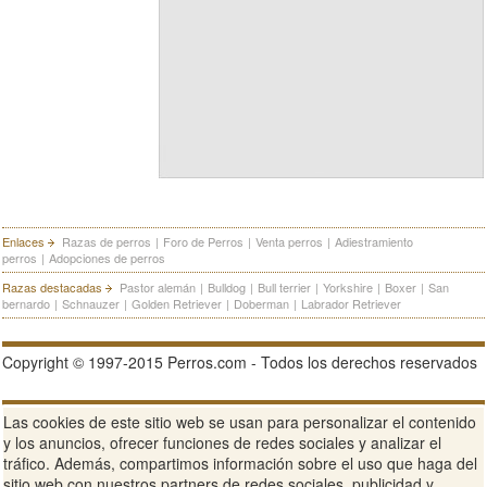
Enlaces
Razas de perros
|
Foro de Perros
|
Venta perros
|
Adiestramiento
perros
|
Adopciones de perros
Razas destacadas
Pastor alemán
|
Bulldog
|
Bull terrier
|
Yorkshire
|
Boxer
|
San
bernardo
|
Schnauzer
|
Golden Retriever
|
Doberman
|
Labrador Retriever
Copyright © 1997-2015 Perros.com - Todos los derechos reservados
Publicidad en Perros.com
|
Contacte
|
Aviso Legal
|
Política de
Las cookies de este sitio web se usan para personalizar el contenido
privacidad
|
Condiciones de uso
y los anuncios, ofrecer funciones de redes sociales y analizar el
tráfico. Además, compartimos información sobre el uso que haga del
Ver sitio web completo
sitio web con nuestros partners de redes sociales, publicidad y