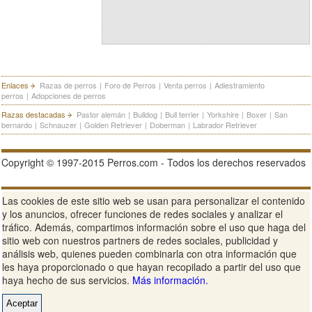
Enlaces
Razas de perros
|
Foro de Perros
|
Venta perros
|
Adiestramiento
perros
|
Adopciones de perros
Razas destacadas
Pastor alemán
|
Bulldog
|
Bull terrier
|
Yorkshire
|
Boxer
|
San
bernardo
|
Schnauzer
|
Golden Retriever
|
Doberman
|
Labrador Retriever
Copyright © 1997-2015 Perros.com - Todos los derechos reservados
Publicidad en Perros.com
|
Contacte
|
Aviso Legal
|
Política de
Las cookies de este sitio web se usan para personalizar el contenido
privacidad
|
Condiciones de uso
y los anuncios, ofrecer funciones de redes sociales y analizar el
tráfico. Además, compartimos información sobre el uso que haga del
Ver sitio web completo
sitio web con nuestros partners de redes sociales, publicidad y
análisis web, quienes pueden combinarla con otra información que
les haya proporcionado o que hayan recopilado a partir del uso que
haya hecho de sus servicios.
Más información.