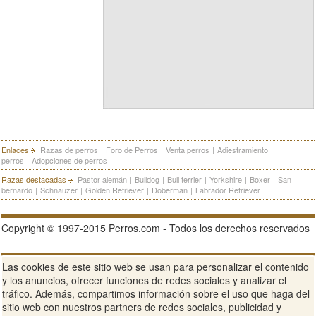
Enlaces
Razas de perros
|
Foro de Perros
|
Venta perros
|
Adiestramiento
perros
|
Adopciones de perros
Razas destacadas
Pastor alemán
|
Bulldog
|
Bull terrier
|
Yorkshire
|
Boxer
|
San
bernardo
|
Schnauzer
|
Golden Retriever
|
Doberman
|
Labrador Retriever
Copyright © 1997-2015 Perros.com - Todos los derechos reservados
Publicidad en Perros.com
|
Contacte
|
Aviso Legal
|
Política de
Las cookies de este sitio web se usan para personalizar el contenido
privacidad
|
Condiciones de uso
y los anuncios, ofrecer funciones de redes sociales y analizar el
tráfico. Además, compartimos información sobre el uso que haga del
Ver sitio web completo
sitio web con nuestros partners de redes sociales, publicidad y