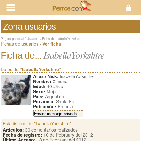
Zona usuarios
Página principal
/
Usuarios
/
Ficha de IsabellaYorkshire
Fichas de usuarios -
Ver ficha
IsabellaYorkshire
Ficha de...
Datos de
"IsabellaYorkshire"
Alias / Nick:
IsabellaYorkshire
Nombre:
Ximena
Edad:
40 años
Sexo:
Mujer
Pais:
Argentina
Provincia:
Santa Fé
Población:
Rafaela
Estadisticas de "IsabellaYorkshire"
Artículos:
30 comentarios realizados
Fecha de registro:
10 de February del 2012
Último Acceso:
18 de February del 2012