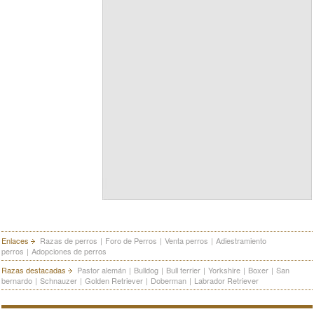
Enlaces
Razas de perros
|
Foro de Perros
|
Venta perros
|
Adiestramiento
perros
|
Adopciones de perros
Razas destacadas
Pastor alemán
|
Bulldog
|
Bull terrier
|
Yorkshire
|
Boxer
|
San
bernardo
|
Schnauzer
|
Golden Retriever
|
Doberman
|
Labrador Retriever