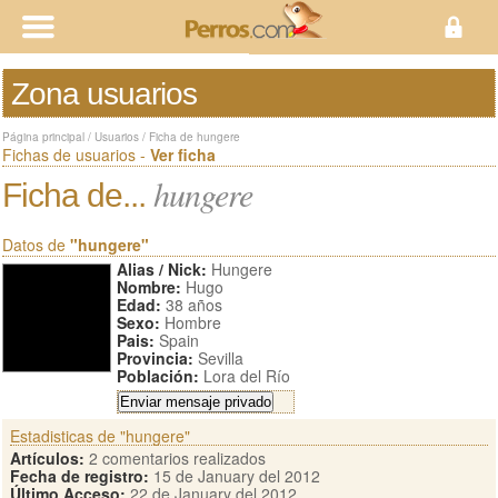
Zona usuarios
Página principal
/
Usuarios
/
Ficha de hungere
Fichas de usuarios -
Ver ficha
hungere
Ficha de...
Datos de
"hungere"
Alias / Nick:
Hungere
Nombre:
Hugo
Edad:
38 años
Sexo:
Hombre
Pais:
Spain
Provincia:
Sevilla
Población:
Lora del Río
Estadisticas de "hungere"
Artículos:
2 comentarios realizados
Fecha de registro:
15 de January del 2012
Último Acceso:
22 de January del 2012