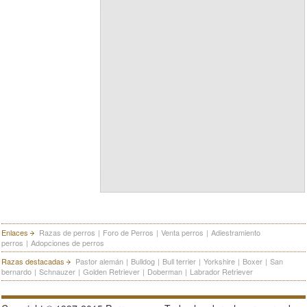
Enlaces
Razas de perros
|
Foro de Perros
|
Venta perros
|
Adiestramiento
perros
|
Adopciones de perros
Razas destacadas
Pastor alemán
|
Bulldog
|
Bull terrier
|
Yorkshire
|
Boxer
|
San
bernardo
|
Schnauzer
|
Golden Retriever
|
Doberman
|
Labrador Retriever