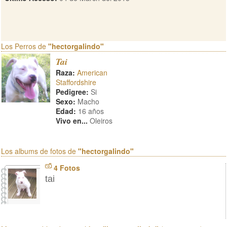
Los Perros de
"hectorgalindo"
Tai
Raza:
American
Staffordshire
Pedigree:
Si
Sexo:
Macho
Edad:
16 años
Vivo en...
Oleiros
Los albums de fotos de
"hectorgalindo"
4 Fotos
tai