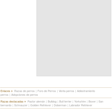
Enlaces
Razas de perros
|
Foro de Perros
|
Venta perros
|
Adiestramiento
perros
|
Adopciones de perros
Razas destacadas
Pastor alemán
|
Bulldog
|
Bull terrier
|
Yorkshire
|
Boxer
|
San
bernardo
|
Schnauzer
|
Golden Retriever
|
Doberman
|
Labrador Retriever