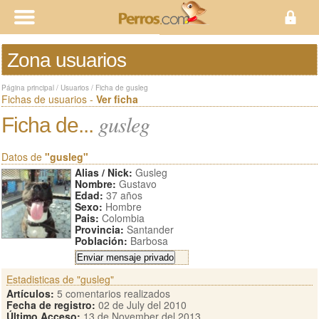
Zona usuarios
Página principal
/
Usuarios
/
Ficha de gusleg
Fichas de usuarios -
Ver ficha
gusleg
Ficha de...
Datos de
"gusleg"
Alias / Nick:
Gusleg
Nombre:
Gustavo
Edad:
37 años
Sexo:
Hombre
Pais:
Colombia
Provincia:
Santander
Población:
Barbosa
Estadisticas de "gusleg"
Artículos:
5 comentarios realizados
Fecha de registro:
02 de July del 2010
Último Acceso:
13 de November del 2013