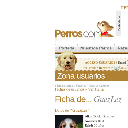
PE
Portada
Nuestros Perros
Raza
ACCESO USUARIOS |
Email
registrado?
Regístrate
Zona usuarios
Página principal
/
Usuarios
/
Ficha de GuezLez
Fichas de usuarios -
Ver ficha
GuezLez
Ficha de...
Datos de
"GuezLez"
Alias / Nick:
GuezLez
Nombre:
Raul
Edad:
33 años