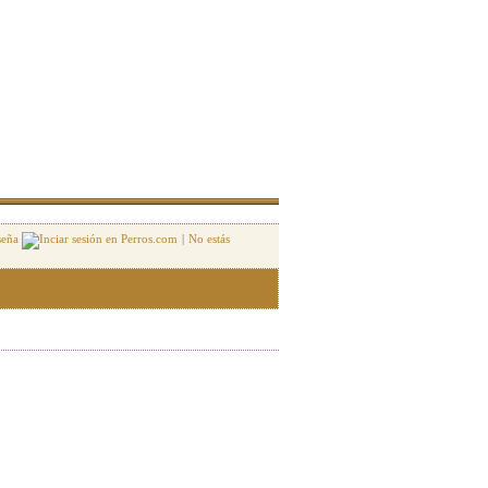
seña
|
No estás