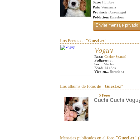
Sexo:
Hombre
Pais:
Venezuela
Provincia:
Anzoátegui
Población:
Barcelona
Los Perros de
"GuezLez"
Voguy
Raza:
Cocker Spaniel
Pedigree:
Si
Sexo:
Macho
Edad:
14 años
Vivo en...
Barcelona
Los albums de fotos de
"GuezLez"
5 Fotos
Cuchi Cuchi Vogu
Mensajes publicados en el foro
"GuezLez"
(