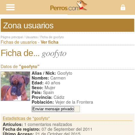
Zona usuarios
Página principal
/
Usuarios
/
Ficha de goofyto
Fichas de usuarios -
Ver ficha
goofyto
Ficha de...
Datos de
"goofyto"
Alias / Nick:
Goofyto
Nombre:
Carmen
Edad:
40 años
Sexo:
Mujer
Pais:
Spain
Provincia:
Cádiz
Población:
Vejer de la Frontera
Estadisticas de "goofyto"
Artículos:
1 comentarios realizados
Fecha de registro:
07 de September del 2011
Último Acceso:
21 de October del 2015