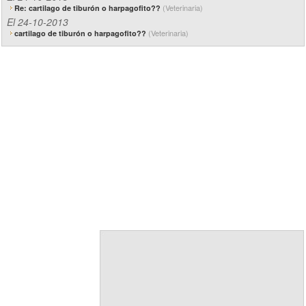
(Veterinaria)
Re: cartilago de tiburón o harpagofito??
El 24-10-2013
(Veterinaria)
cartilago de tiburón o harpagofito??