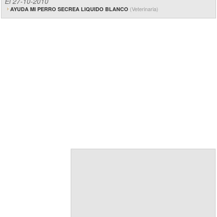
El 27-10-2010
(Veterinaria)
AYUDA MI PERRO SECREA LIQUIDO BLANCO