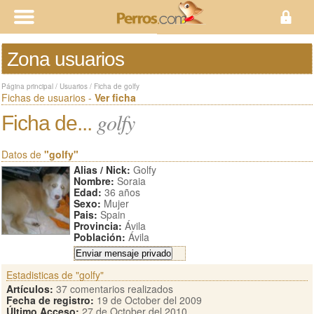
Zona usuarios
Página principal
/
Usuarios
/
Ficha de golfy
Fichas de usuarios -
Ver ficha
golfy
Ficha de...
Datos de
"golfy"
Alias / Nick:
Golfy
Nombre:
Soraia
Edad:
36 años
Sexo:
Mujer
Pais:
Spain
Provincia:
Ávila
Población:
Ávila
Estadisticas de "golfy"
Artículos:
37 comentarios realizados
Fecha de registro:
19 de October del 2009
Último Acceso:
27 de October del 2010