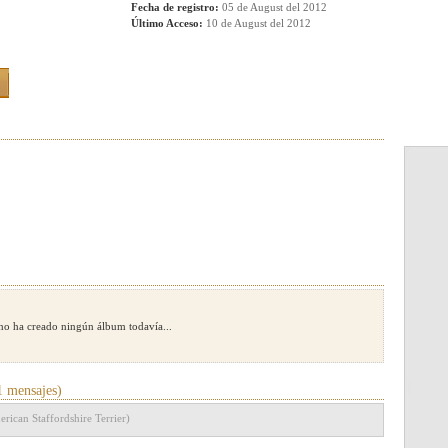
Fecha de registro:
05 de August del 2012
Último Acceso:
10 de August del 2012
no ha creado ningún álbum todavía...
 mensajes)
rican Staffordshire Terrier)