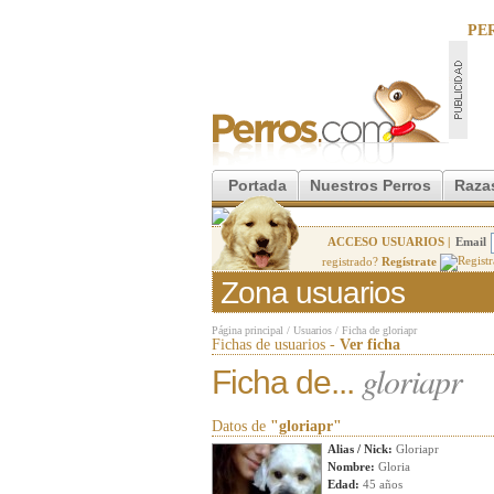
PE
Portada
Nuestros Perros
Raza
ACCESO USUARIOS |
Email
registrado?
Regístrate
Zona usuarios
Página principal
/
Usuarios
/
Ficha de gloriapr
Fichas de usuarios -
Ver ficha
gloriapr
Ficha de...
Datos de
"gloriapr"
Alias / Nick:
Gloriapr
Nombre:
Gloria
Edad:
45 años