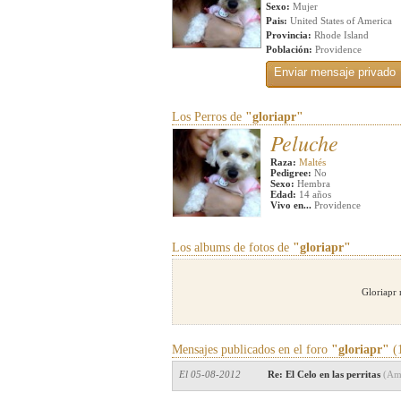
Sexo:
Mujer
Pais:
United States of America
Provincia:
Rhode Island
Población:
Providence
Los Perros de
"gloriapr"
Peluche
Raza:
Maltés
Pedigree:
No
Sexo:
Hembra
Edad:
14 años
Vivo en...
Providence
Los albums de fotos de
"gloriapr"
Gloriapr 
Mensajes publicados en el foro
"gloriapr"
(1
El 05-08-2012
Re: El Celo en las perritas
(Ame