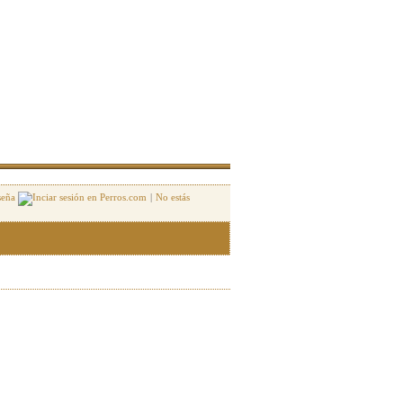
seña
|
No estás