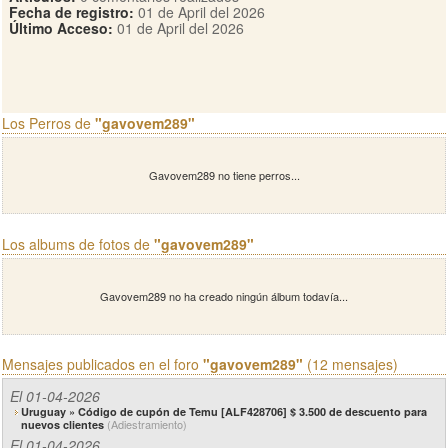
Fecha de registro:
01 de April del 2026
Último Acceso:
01 de April del 2026
Los Perros de
"gavovem289"
Gavovem289 no tiene perros...
Los albums de fotos de
"gavovem289"
Gavovem289 no ha creado ningún álbum todavía...
Mensajes publicados en el foro
"gavovem289"
(12 mensajes)
El 01-04-2026
Uruguay » Código de cupón de Temu [ALF428706] $ 3.500 de descuento para
(Adiestramiento)
nuevos clientes
El 01-04-2026