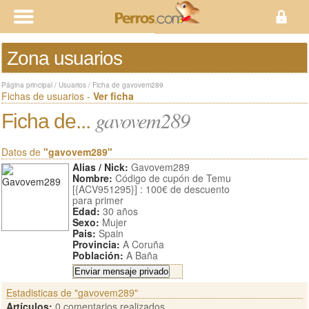
Zona usuarios
Página principal
/
Usuarios
/
Ficha de gavovem289
Fichas de usuarios -
Ver ficha
gavovem289
Ficha de...
Datos de
"gavovem289"
Alias / Nick:
Gavovem289
Nombre:
Código de cupón de Temu
[{ACV951295}] : 100€ de descuento
para primer
Edad:
30 años
Sexo:
Mujer
Pais:
Spain
Provincia:
A Coruña
Población:
A Baña
Estadisticas de "gavovem289"
Artículos:
0 comentarios realizados