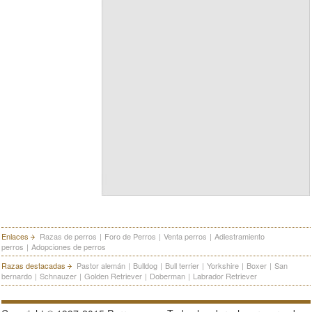
Enlaces
Razas de perros
|
Foro de Perros
|
Venta perros
|
Adiestramiento
perros
|
Adopciones de perros
Razas destacadas
Pastor alemán
|
Bulldog
|
Bull terrier
|
Yorkshire
|
Boxer
|
San
bernardo
|
Schnauzer
|
Golden Retriever
|
Doberman
|
Labrador Retriever