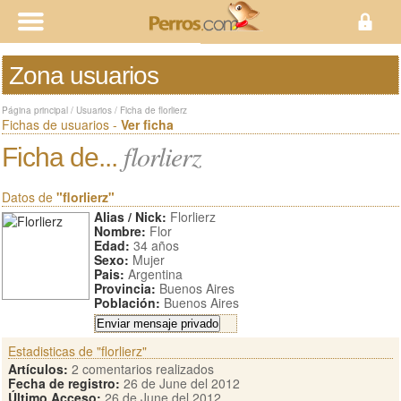
Zona usuarios
Página principal
/
Usuarios
/
Ficha de florlierz
Fichas de usuarios -
Ver ficha
florlierz
Ficha de...
Datos de
"florlierz"
Alias / Nick:
Florlierz
Nombre:
Flor
Edad:
34 años
Sexo:
Mujer
Pais:
Argentina
Provincia:
Buenos Aires
Población:
Buenos Aires
Estadisticas de "florlierz"
Artículos:
2 comentarios realizados
Fecha de registro:
26 de June del 2012
Último Acceso:
26 de June del 2012