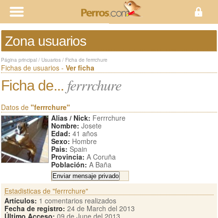
Zona usuarios
Página principal
/
Usuarios
/
Ficha de ferrrchure
Fichas de usuarios -
Ver ficha
ferrrchure
Ficha de...
Datos de
"ferrrchure"
Alias / Nick:
Ferrrchure
Nombre:
Josete
Edad:
41 años
Sexo:
Hombre
Pais:
Spain
Provincia:
A Coruña
Población:
A Baña
Estadisticas de "ferrrchure"
Artículos:
1 comentarios realizados
Fecha de registro:
24 de March del 2013
Último Acceso:
09 de June del 2013