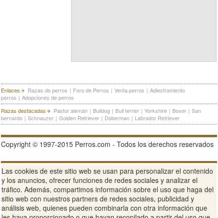
Enlaces
Razas de perros
|
Foro de Perros
|
Venta perros
|
Adiestramiento
perros
|
Adopciones de perros
Razas destacadas
Pastor alemán
|
Bulldog
|
Bull terrier
|
Yorkshire
|
Boxer
|
San
bernardo
|
Schnauzer
|
Golden Retriever
|
Doberman
|
Labrador Retriever
Copyright © 1997-2015 Perros.com - Todos los derechos reservados
Publicidad en Perros.com
|
Contacte
|
Aviso Legal
|
Política de
Las cookies de este sitio web se usan para personalizar el contenido
privacidad
|
Condiciones de uso
y los anuncios, ofrecer funciones de redes sociales y analizar el
tráfico. Además, compartimos información sobre el uso que haga del
Ver sitio web completo
sitio web con nuestros partners de redes sociales, publicidad y
análisis web, quienes pueden combinarla con otra información que
les haya proporcionado o que hayan recopilado a partir del uso que