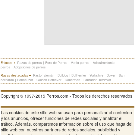
Enlaces
Razas de perros
|
Foro de Perros
|
Venta perros
|
Adiestramiento
perros
|
Adopciones de perros
Razas destacadas
Pastor alemán
|
Bulldog
|
Bull terrier
|
Yorkshire
|
Boxer
|
San
bernardo
|
Schnauzer
|
Golden Retriever
|
Doberman
|
Labrador Retriever
Copyright © 1997-2015 Perros.com - Todos los derechos reservados
Publicidad en Perros.com
|
Contacte
|
Aviso Legal
|
Política de
Las cookies de este sitio web se usan para personalizar el contenido
privacidad
|
Condiciones de uso
y los anuncios, ofrecer funciones de redes sociales y analizar el
tráfico. Además, compartimos información sobre el uso que haga del
Ver sitio web completo
sitio web con nuestros partners de redes sociales, publicidad y