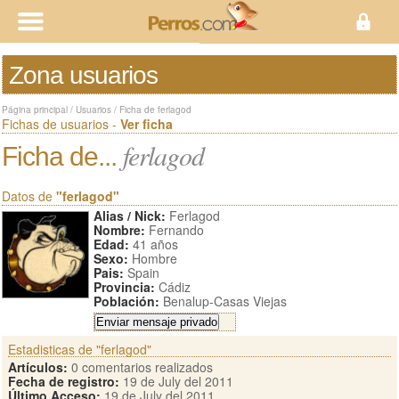
Zona usuarios
Página principal
/
Usuarios
/
Ficha de ferlagod
Fichas de usuarios -
Ver ficha
ferlagod
Ficha de...
Datos de
"ferlagod"
Alias / Nick:
Ferlagod
Nombre:
Fernando
Edad:
41 años
Sexo:
Hombre
Pais:
Spain
Provincia:
Cádiz
Población:
Benalup-Casas Viejas
Estadisticas de "ferlagod"
Artículos:
0 comentarios realizados
Fecha de registro:
19 de July del 2011
Último Acceso:
19 de July del 2011